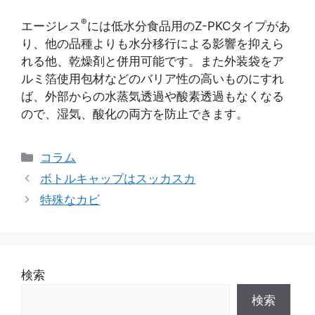
®
エージレス
には低水分食品用のZ-PKCタイプがあ
り、他の品種よりも水分移行による影響を抑えら
れる他、乾燥剤と併用可能です。また外装袋をア
ルミ箔使用包材などのバリア性の高いものにすれ
ば、外部からの水蒸気透過や酸素透過もなくなる
ので、湿気、酸化の両方を防止できます。
カ
コラム
テ
ボトルキャップはスッカスカ
ゴ
特殊なカビ
リ
ー
検索
検索