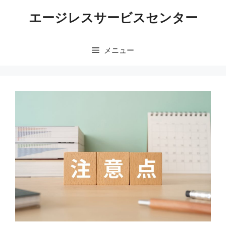
コ
エージレスサービスセンター
ン
テ
ン
メニュー
ツ
へ
ス
キ
ッ
プ