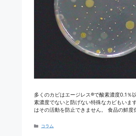
多くのカビはエージレス®で酸素濃度0.1
素濃度でないと防げない特殊なカビもいま
はその活動を防止できません。 食品の鮮度
カ
コラム
テ