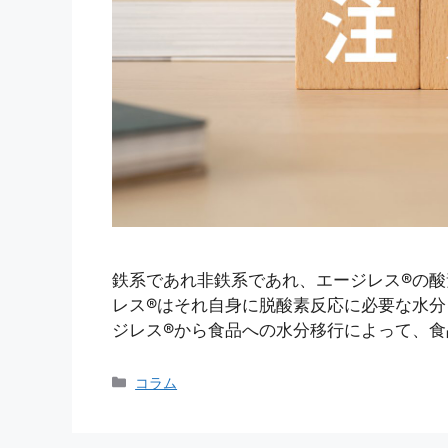
鉄系であれ非鉄系であれ、エージレス®の酸
レス®はそれ自身に脱酸素反応に必要な水
ジレス®から食品への水分移行によって、食
カ
コラム
テ
ゴ
リ