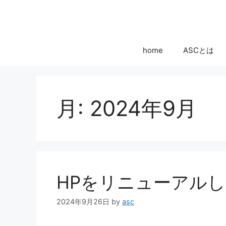
コ
ン
テ
ン
home
ASCとは
ツ
へ
ス
キ
月:
2024年9月
ッ
プ
HPをリニューアル
2024年9月26日
by
asc