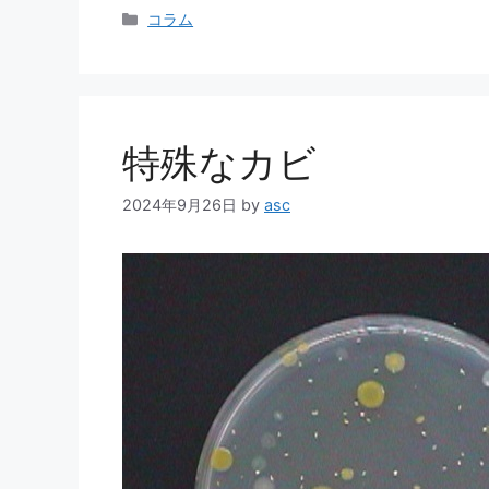
カ
コラム
テ
ゴ
リ
ー
特殊なカビ
2024年9月26日
by
asc