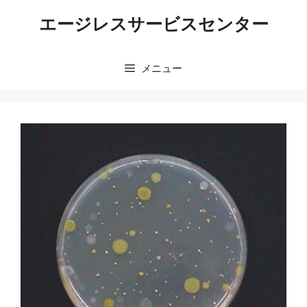
コ
エージレスサービスセンター
ン
テ
ン
メニュー
ツ
へ
ス
キ
ッ
プ