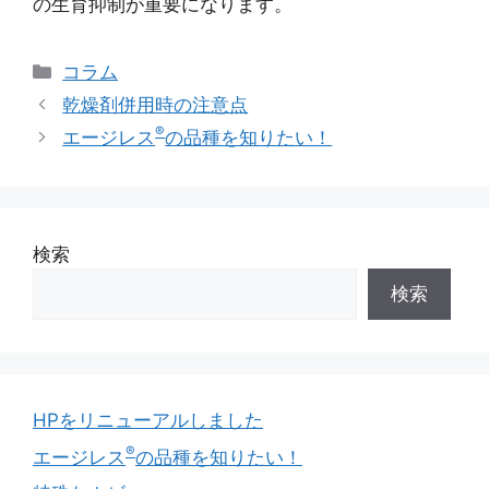
の生育抑制が重要になります。
カ
コラム
テ
乾燥剤併用時の注意点
ゴ
®
エージレス
の品種を知りたい！
リ
ー
検索
検索
HPをリニューアルしました
®
エージレス
の品種を知りたい！